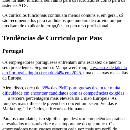
Este formato funciona bem tanto para os recrutadores como para os
sistemas ATS.
Os currículos funcionais continuam menos comuns e, em geral, só
são recomendados para candidatos que mudam de carreira ou que
precisam de explicar interrupções no percurso profissional.
Tendências de Currículo por País
Portugal
Os empregadores portugueses enfrentam uma escassez de talento
sem precedentes. Segundo o ManpowerGroup,
a escassez de talento
em Portugal atingiu cerca de 84% em 2025
, uma das taxas mais altas
da Europa.
Além disso, cerca de
35% das PME portuguesas dizem ter muita
dificuldade em encontrar candidatos com as competências exigidas
— a terceira percentagem mais elevada da União Europeia. As
funções mais difíceis de preencher concentram-se em Vendas e
Marketing, TI e Dados, e Recursos Humanos.
Para os candidatos, isto significa que destacar competências práticas
e resultados mensuráveis é mais importante do que nunca. Os
empregadores portugueses esperam cada vez mais um perfil de