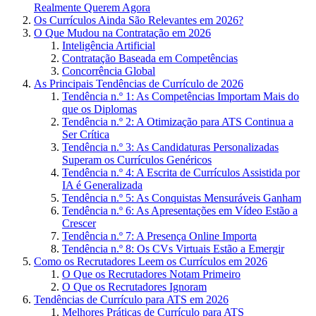
Realmente Querem Agora
Os Currículos Ainda São Relevantes em 2026?
O Que Mudou na Contratação em 2026
Inteligência Artificial
Contratação Baseada em Competências
Concorrência Global
As Principais Tendências de Currículo de 2026
Tendência n.º 1: As Competências Importam Mais do
que os Diplomas
Tendência n.º 2: A Otimização para ATS Continua a
Ser Crítica
Tendência n.º 3: As Candidaturas Personalizadas
Superam os Currículos Genéricos
Tendência n.º 4: A Escrita de Currículos Assistida por
IA é Generalizada
Tendência n.º 5: As Conquistas Mensuráveis Ganham
Tendência n.º 6: As Apresentações em Vídeo Estão a
Crescer
Tendência n.º 7: A Presença Online Importa
Tendência n.º 8: Os CVs Virtuais Estão a Emergir
Como os Recrutadores Leem os Currículos em 2026
O Que os Recrutadores Notam Primeiro
O Que os Recrutadores Ignoram
Tendências de Currículo para ATS em 2026
Melhores Práticas de Currículo para ATS