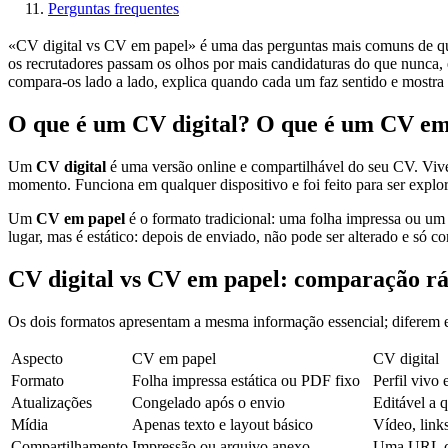
Perguntas frequentes
«CV digital vs CV em papel» é uma das perguntas mais comuns de que
os recrutadores passam os olhos por mais candidaturas do que nunca, 
compara-os lado a lado, explica quando cada um faz sentido e mostra
O que é um CV digital? O que é um CV em
Um
CV digital
é uma versão online e compartilhável do seu CV. Vive
momento. Funciona em qualquer dispositivo e foi feito para ser explo
Um
CV em papel
é o formato tradicional: uma folha impressa ou um
lugar, mas é estático: depois de enviado, não pode ser alterado e só c
CV digital vs CV em papel: comparação r
Os dois formatos apresentam a mesma informação essencial; diferem em
Aspecto
CV em papel
CV digital
Formato
Folha impressa estática ou PDF fixo
Perfil vivo
Atualizações
Congelado após o envio
Editável a
Mídia
Apenas texto e layout básico
Vídeo, links
Compartilhamento
Impressão ou arquivo anexo
Uma URL co