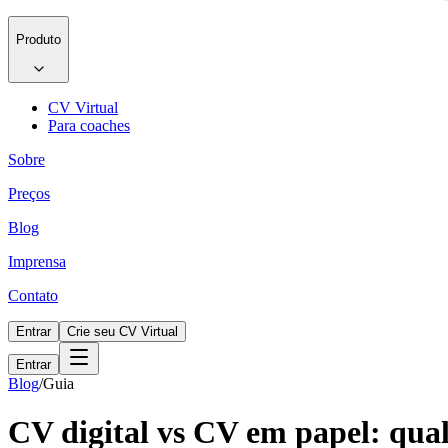
Produto
CV Virtual
Para coaches
Sobre
Preços
Blog
Imprensa
Contato
Entrar
Crie seu CV Virtual
Entrar
Blog
/
Guia
CV digital vs CV em papel: qual