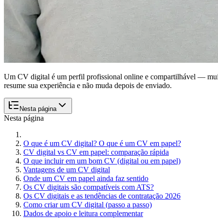
Um CV digital é um perfil profissional online e compartilhável — m
resume sua experiência e não muda depois de enviado.
Nesta página
Nesta página
O que é um CV digital? O que é um CV em papel?
CV digital vs CV em papel: comparação rápida
O que incluir em um bom CV (digital ou em papel)
Vantagens de um CV digital
Onde um CV em papel ainda faz sentido
Os CV digitais são compatíveis com ATS?
Os CV digitais e as tendências de contratação 2026
Como criar um CV digital (passo a passo)
Dados de apoio e leitura complementar