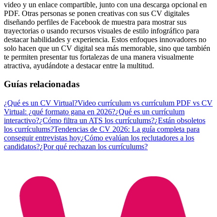
video y un enlace compartible, junto con una descarga opcional en
PDF. Otras personas se ponen creativas con sus CV digitales
diseñando perfiles de Facebook de muestra para mostrar sus
trayectorias o usando recursos visuales de estilo infográfico para
destacar habilidades y experiencia. Estos enfoques innovadores no
solo hacen que un CV digital sea más memorable, sino que también
te permiten presentar tus fortalezas de una manera visualmente
atractiva, ayudándote a destacar entre la multitud.
Guías relacionadas
¿Qué es un CV Virtual?
Video currículum vs currículum PDF vs CV
Virtual: ¿qué formato gana en 2026?
¿Qué es un currículum
interactivo?
¿Cómo filtra un ATS los currículums?
¿Están obsoletos
los currículums?
Tendencias de CV 2026: La guía completa para
conseguir entrevistas hoy
¿Cómo evalúan los reclutadores a los
candidatos?
¿Por qué rechazan los currículums?