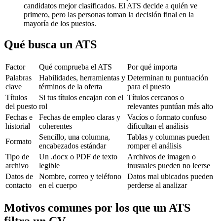
candidatos mejor clasificados. El ATS decide a quién ve
primero, pero las personas toman la decisión final en la
mayoría de los puestos.
Qué busca un ATS
Factor
Qué comprueba el ATS
Por qué importa
Palabras
Habilidades, herramientas y
Determinan tu puntuación
clave
términos de la oferta
para el puesto
Títulos
Si tus títulos encajan con el
Títulos cercanos o
del puesto
rol
relevantes puntúan más alto
Fechas e
Fechas de empleo claras y
Vacíos o formato confuso
historial
coherentes
dificultan el análisis
Sencillo, una columna,
Tablas y columnas pueden
Formato
encabezados estándar
romper el análisis
Tipo de
Un .docx o PDF de texto
Archivos de imagen o
archivo
legible
inusuales pueden no leerse
Datos de
Nombre, correo y teléfono
Datos mal ubicados pueden
contacto
en el cuerpo
perderse al analizar
Motivos comunes por los que un ATS
filtra un CV