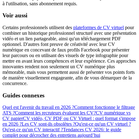
à l'utilisation, sans abonnement requis.
Voir aussi
Certains professionnels utilisent des
plateformes de CV virtuel
pour
combiner un historique professionnel structuré avec une présentation
vidéo et un lien partageable, ainsi qu'un téléchargement PDF
optionnel. D'autres font preuve de créativité avec leur CV
numérique en concevant de faux profils Facebook pour présenter
leur parcours ou en utilisant des visuels de type infographie pour
mettre en avant leurs compétences et leur expérience. Ces approches
innovantes rendent non seulement un CV numérique plus
mémorable, mais vous permettent aussi de présenter vos points forts
de manière visuellement engageante, afin de vous démarquer de la
concurrence.
Guides connexes
Quel est l'avenir du travail en 2026 ?
Comment fonctionne le filtrage
ATS ?
Comment les recruteurs évaluent les CV?
CV numérique vs
CV papier
CV vidéo, CV PDF ou CV Virtuel : quel format s'impose
en 2026 ?
Les CV sont-ils obsolètes ?
Qu'est-ce qu'un CV virtuel ?
Qu'est-ce qu'un CV interactif ?
Tendances CV 2026: le guide
complet pour décrocher des entretiens aujourd’hui