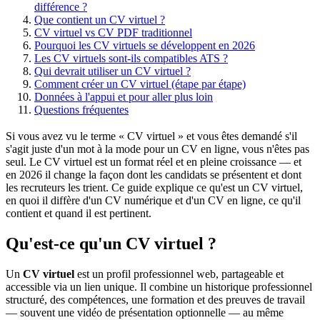
différence ?
Que contient un CV virtuel ?
CV virtuel vs CV PDF traditionnel
Pourquoi les CV virtuels se développent en 2026
Les CV virtuels sont-ils compatibles ATS ?
Qui devrait utiliser un CV virtuel ?
Comment créer un CV virtuel (étape par étape)
Données à l'appui et pour aller plus loin
Questions fréquentes
Si vous avez vu le terme « CV virtuel » et vous êtes demandé s'il
s'agit juste d'un mot à la mode pour un CV en ligne, vous n'êtes pas
seul. Le CV virtuel est un format réel et en pleine croissance — et
en 2026 il change la façon dont les candidats se présentent et dont
les recruteurs les trient. Ce guide explique ce qu'est un CV virtuel,
en quoi il diffère d'un CV numérique et d'un CV en ligne, ce qu'il
contient et quand il est pertinent.
Qu'est-ce qu'un CV virtuel ?
Un
CV virtuel
est un profil professionnel web, partageable et
accessible via un lien unique. Il combine un historique professionnel
structuré, des compétences, une formation et des preuves de travail
— souvent une vidéo de présentation optionnelle — au même