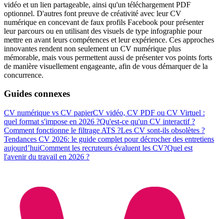
vidéo et un lien partageable, ainsi qu'un téléchargement PDF
optionnel. D'autres font preuve de créativité avec leur CV
numérique en concevant de faux profils Facebook pour présenter
leur parcours ou en utilisant des visuels de type infographie pour
mettre en avant leurs compétences et leur expérience. Ces approches
innovantes rendent non seulement un CV numérique plus
mémorable, mais vous permettent aussi de présenter vos points forts
de manière visuellement engageante, afin de vous démarquer de la
concurrence.
Guides connexes
CV numérique vs CV papier
CV vidéo, CV PDF ou CV Virtuel :
quel format s'impose en 2026 ?
Qu'est-ce qu'un CV interactif ?
Comment fonctionne le filtrage ATS ?
Les CV sont-ils obsolètes ?
Tendances CV 2026: le guide complet pour décrocher des entretiens
aujourd’hui
Comment les recruteurs évaluent les CV?
Quel est
l'avenir du travail en 2026 ?