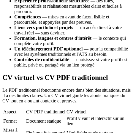
Expérience professionnelle structurée
— des rôles,
responsabilités et réalisations mesurables clairs et faciles à
parcourir.
Compétences
— mises en avant de façon lisible et
parcourable, et appuyées par des preuves.
Liens vers portfolio et projets
— un accès direct à votre
travail réel — sans deviner.
Formation, langues et centres d'intérêt
— le contexte qui
complète votre profil.
Un téléchargement PDF optionnel
— pour la compatibilité
avec les systèmes traditionnels et l'ATS au besoin.
Contrôles de confidentialité
— choisissez si votre profil est
public, privé ou partagé via un lien protégé.
CV virtuel vs CV PDF traditionnel
Le PDF traditionnel fonctionne encore dans bien des situations, mais
il a des limites claires. Un CV virtuel garde les atouts pratiques du
CV tout en ajoutant contexte et preuves.
Aspect
CV PDF traditionnel
CV virtuel
Profil vivant et interactif sur un
Format
Document statique
lien
Mises à
Figé une fois envoyé
Modifiable après partage