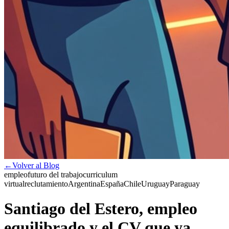
←
Volver al Blog
empleo
futuro del trabajo
curriculum
virtual
reclutamiento
Argentina
España
Chile
Uruguay
Paraguay
Santiago del Estero, empleo
equilibrado y el CV que ya