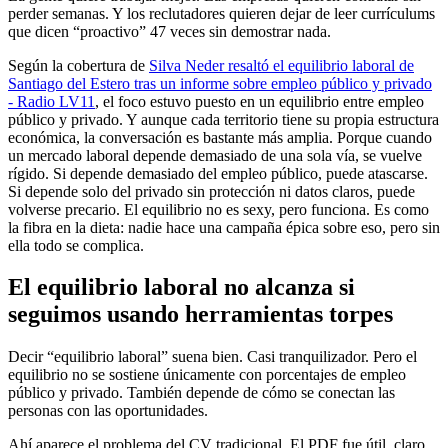
perder semanas. Y los reclutadores quieren dejar de leer currículums
que dicen “proactivo” 47 veces sin demostrar nada.
Según la cobertura de
Silva Neder resaltó el equilibrio laboral de
Santiago del Estero tras un informe sobre empleo público y privado
- Radio LV11
, el foco estuvo puesto en un equilibrio entre empleo
público y privado. Y aunque cada territorio tiene su propia estructura
económica, la conversación es bastante más amplia. Porque cuando
un mercado laboral depende demasiado de una sola vía, se vuelve
rígido. Si depende demasiado del empleo público, puede atascarse.
Si depende solo del privado sin protección ni datos claros, puede
volverse precario. El equilibrio no es sexy, pero funciona. Es como
la fibra en la dieta: nadie hace una campaña épica sobre eso, pero sin
ella todo se complica.
El equilibrio laboral no alcanza si
seguimos usando herramientas torpes
Decir “equilibrio laboral” suena bien. Casi tranquilizador. Pero el
equilibrio no se sostiene únicamente con porcentajes de empleo
público y privado. También depende de cómo se conectan las
personas con las oportunidades.
Ahí aparece el problema del CV tradicional. El PDF fue útil, claro.