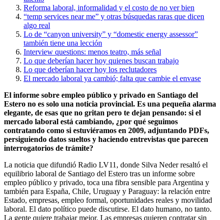
Reforma laboral, informalidad y el costo de no ver bien
“temp services near me” y otras búsquedas raras que dicen
algo real
Lo de “canyon university” y “domestic energy assessor”
también tiene una lección
Interview questions: menos teatro, más señal
Lo que deberían hacer hoy quienes buscan trabajo
Lo que deberían hacer hoy los reclutadores
El mercado laboral ya cambió; falta que cambie el envase
El informe sobre empleo público y privado en Santiago del
Estero no es solo una noticia provincial. Es una pequeña alarma
elegante, de esas que no gritan pero te dejan pensando: si el
mercado laboral está cambiando, ¿por qué seguimos
contratando como si estuviéramos en 2009, adjuntando PDFs,
persiguiendo datos sueltos y haciendo entrevistas que parecen
interrogatorios de trámite?
La noticia que difundió Radio LV11, donde Silva Neder resaltó el
equilibrio laboral de Santiago del Estero tras un informe sobre
empleo público y privado, toca una fibra sensible para Argentina y
también para España, Chile, Uruguay y Paraguay: la relación entre
Estado, empresas, empleo formal, oportunidades reales y movilidad
laboral. El dato político puede discutirse. El dato humano, no tanto.
La gente quiere trabajar mejor. Las empresas quieren contratar sin