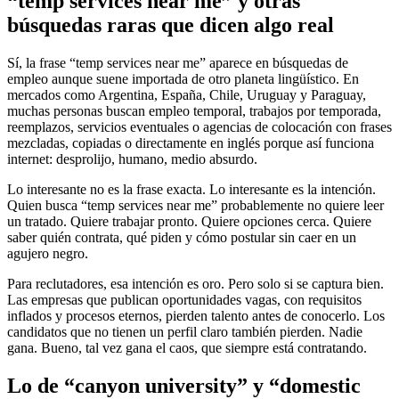
“temp services near me” y otras
búsquedas raras que dicen algo real
Sí, la frase “temp services near me” aparece en búsquedas de
empleo aunque suene importada de otro planeta lingüístico. En
mercados como Argentina, España, Chile, Uruguay y Paraguay,
muchas personas buscan empleo temporal, trabajos por temporada,
reemplazos, servicios eventuales o agencias de colocación con frases
mezcladas, copiadas o directamente en inglés porque así funciona
internet: desprolijo, humano, medio absurdo.
Lo interesante no es la frase exacta. Lo interesante es la intención.
Quien busca “temp services near me” probablemente no quiere leer
un tratado. Quiere trabajar pronto. Quiere opciones cerca. Quiere
saber quién contrata, qué piden y cómo postular sin caer en un
agujero negro.
Para reclutadores, esa intención es oro. Pero solo si se captura bien.
Las empresas que publican oportunidades vagas, con requisitos
inflados y procesos eternos, pierden talento antes de conocerlo. Los
candidatos que no tienen un perfil claro también pierden. Nadie
gana. Bueno, tal vez gana el caos, que siempre está contratando.
Lo de “canyon university” y “domestic