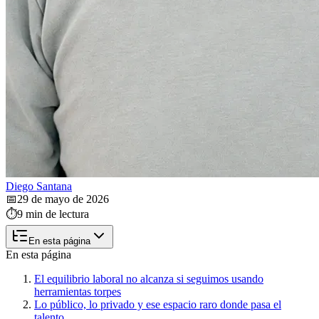
Diego Santana
📅
29 de mayo de 2026
⏱️
9 min de lectura
En esta página
En esta página
El equilibrio laboral no alcanza si seguimos usando
herramientas torpes
Lo público, lo privado y ese espacio raro donde pasa el
talento