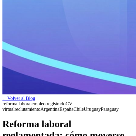
←
Volver al Blog
reforma laboral
empleo registrado
CV
virtual
reclutamiento
Argentina
España
Chile
Uruguay
Paraguay
Reforma laboral
reglamentada: cómo moverse