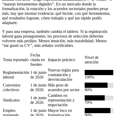
“manejo herramientas digitales”. En un mercado donde la
formalización, la rotación y los acuerdos sectoriales pueden pesar
más, hay que mostrar evidencia: qué hiciste, con qué herramientas,
qué resultados lograste, cómo trabajás y qué tan rápido podés
adaptarte.
Y para una empresa, también cambia el tablero. Si la registración
laboral gana protagonismo, los procesos de selección deberían
volverse más prolijos. Menos intuición, más trazabilidad. Menos
“me gustó su CV”, más señales verificables.
Fecha
Nivel de
Tema reportado
citada en
Impacto práctico
atención
fuentes
Nuevas reglas para
Reglamentación
1 de junio
██████████
contratación y
laboral
de 2026
100%
desvinculación
Convenios
1 de junio
Más peso de
████████░░
colectivos
de 2026
acuerdos por sector
80%
Cambios en
1 de junio
███████░░░
Sindicatos
representación y
de 2026
70%
negociación
Empleo
1 de junio
Mayor foco en
█████████░
registrado
de 2026
formalización
90%