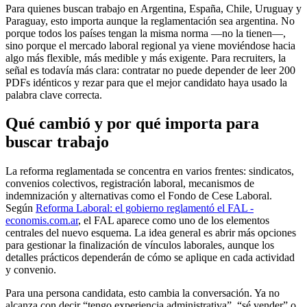
Para quienes buscan trabajo en Argentina, España, Chile, Uruguay y
Paraguay, esto importa aunque la reglamentación sea argentina. No
porque todos los países tengan la misma norma —no la tienen—,
sino porque el mercado laboral regional ya viene moviéndose hacia
algo más flexible, más medible y más exigente. Para recruiters, la
señal es todavía más clara: contratar no puede depender de leer 200
PDFs idénticos y rezar para que el mejor candidato haya usado la
palabra clave correcta.
Qué cambió y por qué importa para
buscar trabajo
La reforma reglamentada se concentra en varios frentes: sindicatos,
convenios colectivos, registración laboral, mecanismos de
indemnización y alternativas como el Fondo de Cese Laboral.
Según
Reforma Laboral: el gobierno reglamentó el FAL -
economis.com.ar
, el FAL aparece como uno de los elementos
centrales del nuevo esquema. La idea general es abrir más opciones
para gestionar la finalización de vínculos laborales, aunque los
detalles prácticos dependerán de cómo se aplique en cada actividad
y convenio.
Para una persona candidata, esto cambia la conversación. Ya no
alcanza con decir “tengo experiencia administrativa”, “sé vender” o