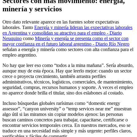
Sectores con más movimiento: energía,
minería y servicios
Otro dato relevante aparece en las fuentes sobre expectativas
laborales. Tanto
Energía y minería lideran las expectativas laborales
en Argentina y consolidan su atractivo para el empleo - Diario
Neuquino
como
Minería y energía se presenta como el sector con
mayor confianza en el futuro laboral argentino - Diario Río Negro
señalan a energía y minería como sectores con alta confianza para el
empleo argentino.
No hay que leer eso como “todos a la mina mañana”. Sería absurdo,
aunque muy de esta época. Hay que leerlo mejor: cuando un sector
crece o proyecta crecimiento, también arrastra perfiles
administrativos, técnicos, logísticos, comerciales, de mantenimiento,
seguridad, compras, recursos humanos y soporte. A veces el empleo
no aparece donde brilla el titular, sino dos eslabones al costado.
Incluso búsquedas globales rarísimas como “domestic energy
assessor”, “canyon university” o “temp services near me” muestran
algo útil si las miramos sin copiar modelos ajenos: las personas
buscan caminos concretos para trabajar, capacitarse, certificarse o
encontrar servicios temporales cerca. En nuestros mercados, eso se
traduce en una necesidad más simple y más urgente: perfiles claros,
verificables y fáciles de compartir.