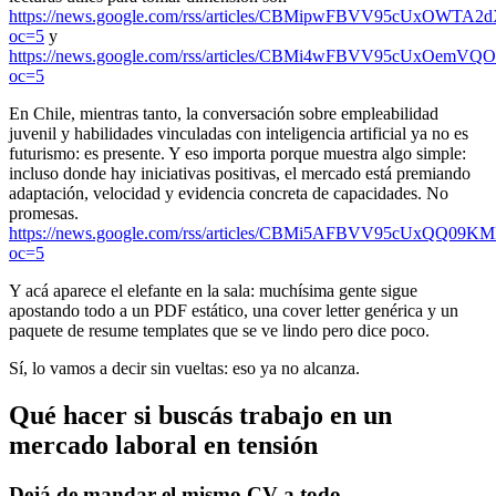
https://news.google.com/rss/articles/CBMipwFBV
oc=5
y
https://news.google.com/rss/articles/CBMi4wFBVV9
oc=5
En Chile, mientras tanto, la conversación sobre empleabilidad
juvenil y habilidades vinculadas con inteligencia artificial ya no es
futurismo: es presente. Y eso importa porque muestra algo simple:
incluso donde hay iniciativas positivas, el mercado está premiando
adaptación, velocidad y evidencia concreta de capacidades. No
promesas.
https://news.google.com/rss/articles/CBMi5AFBVV9
oc=5
Y acá aparece el elefante en la sala: muchísima gente sigue
apostando todo a un PDF estático, una cover letter genérica y un
paquete de resume templates que se ve lindo pero dice poco.
Sí, lo vamos a decir sin vueltas: eso ya no alcanza.
Qué hacer si buscás trabajo en un
mercado laboral en tensión
Dejá de mandar el mismo CV a todo