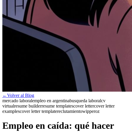
←
Volver al Blog
mercado laboral
empleo en argentina
busqueda laboral
cv
virtual
resume builder
resume templates
cover letter
cover letter
examples
cover letter template
reclutamiento
wipperoz
Empleo en caída: qué hacer