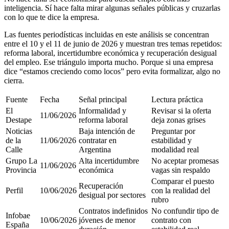
inteligencia. Sí hace falta mirar algunas señales públicas y cruzarlas
con lo que te dice la empresa.
Las fuentes periodísticas incluidas en este análisis se concentran
entre el 10 y el 11 de junio de 2026 y muestran tres temas repetidos:
reforma laboral, incertidumbre económica y recuperación desigual
del empleo. Ese triángulo importa mucho. Porque si una empresa
dice “estamos creciendo como locos” pero evita formalizar, algo no
cierra.
Fuente
Fecha
Señal principal
Lectura práctica
El
Informalidad y
Revisar si la oferta
11/06/2026
Destape
reforma laboral
deja zonas grises
Noticias
Baja intención de
Preguntar por
de la
11/06/2026
contratar en
estabilidad y
Calle
Argentina
modalidad real
Grupo La
Alta incertidumbre
No aceptar promesas
11/06/2026
Provincia
económica
vagas sin respaldo
Comparar el puesto
Recuperación
Perfil
10/06/2026
con la realidad del
desigual por sectores
rubro
Contratos indefinidos
No confundir tipo de
Infobae
10/06/2026
jóvenes de menor
contrato con
España