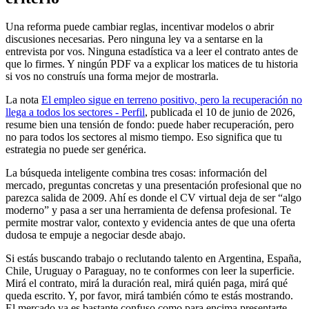
Una reforma puede cambiar reglas, incentivar modelos o abrir
discusiones necesarias. Pero ninguna ley va a sentarse en la
entrevista por vos. Ninguna estadística va a leer el contrato antes de
que lo firmes. Y ningún PDF va a explicar los matices de tu historia
si vos no construís una forma mejor de mostrarla.
La nota
El empleo sigue en terreno positivo, pero la recuperación no
llega a todos los sectores - Perfil
, publicada el 10 de junio de 2026,
resume bien una tensión de fondo: puede haber recuperación, pero
no para todos los sectores al mismo tiempo. Eso significa que tu
estrategia no puede ser genérica.
La búsqueda inteligente combina tres cosas: información del
mercado, preguntas concretas y una presentación profesional que no
parezca salida de 2009. Ahí es donde el CV virtual deja de ser “algo
moderno” y pasa a ser una herramienta de defensa profesional. Te
permite mostrar valor, contexto y evidencia antes de que una oferta
dudosa te empuje a negociar desde abajo.
Si estás buscando trabajo o reclutando talento en Argentina, España,
Chile, Uruguay o Paraguay, no te conformes con leer la superficie.
Mirá el contrato, mirá la duración real, mirá quién paga, mirá qué
queda escrito. Y, por favor, mirá también cómo te estás mostrando.
El mercado ya es bastante confuso como para encima presentarte