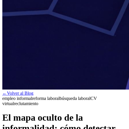
←
Volver al Blog
empleo informal
reforma laboral
búsqueda laboral
CV
virtual
reclutamiento
El mapa oculto de la
informalidad: cómo detectar