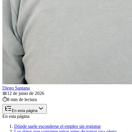
Diego Santana
📅
12 de junio de 2026
⏱️
8 min de lectura
En esta página
En esta página
Dónde suele esconderse el empleo sin registrar
Los datos que conviene mirar antes de tomar una oferta