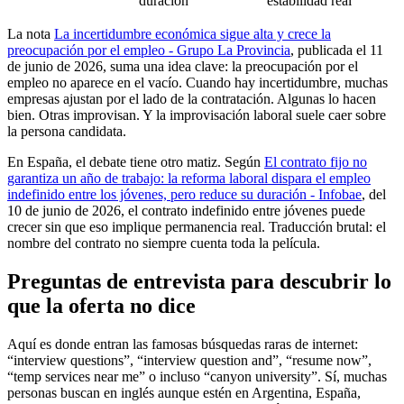
duración
estabilidad real
La nota
La incertidumbre económica sigue alta y crece la
preocupación por el empleo - Grupo La Provincia
, publicada el 11
de junio de 2026, suma una idea clave: la preocupación por el
empleo no aparece en el vacío. Cuando hay incertidumbre, muchas
empresas ajustan por el lado de la contratación. Algunas lo hacen
bien. Otras improvisan. Y la improvisación laboral suele caer sobre
la persona candidata.
En España, el debate tiene otro matiz. Según
El contrato fijo no
garantiza un año de trabajo: la reforma laboral dispara el empleo
indefinido entre los jóvenes, pero reduce su duración - Infobae
, del
10 de junio de 2026, el contrato indefinido entre jóvenes puede
crecer sin que eso implique permanencia real. Traducción brutal: el
nombre del contrato no siempre cuenta toda la película.
Preguntas de entrevista para descubrir lo
que la oferta no dice
Aquí es donde entran las famosas búsquedas raras de internet:
“interview questions”, “interview question and”, “resume now”,
“temp services near me” o incluso “canyon university”. Sí, muchas
personas buscan en inglés aunque estén en Argentina, España,