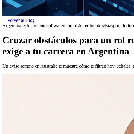
←
Volver al Blog
Argentina
reclutamiento
software
remoto
LinkedIn
entrevistas
portafolio
s
Cruzar obstáculos para un rol r
exige a tu carrera en Argentina
Un aviso remoto en Australia te muestra cómo te filtran hoy: señales, p