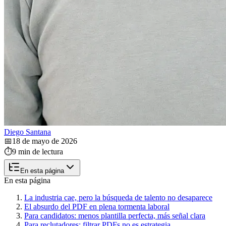
Diego Santana
📅
18 de mayo de 2026
⏱️
9 min de lectura
En esta página
En esta página
La industria cae, pero la búsqueda de talento no desaparece
El absurdo del PDF en plena tormenta laboral
Para candidatos: menos plantilla perfecta, más señal clara
Para reclutadores: filtrar PDFs no es estrategia