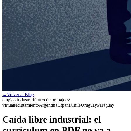
←
Volver al Blog
empleo industrial
futuro del trabajo
cv
virtual
reclutamiento
Argentina
España
Chile
Uruguay
Paraguay
Caída libre industrial: el
currículum en PDF no va a