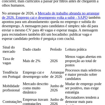
concorrer, mais currículos a passar por filtros antes de chegarem a
olhos humanos.
No arranque de 2026, a
Mercado de trabalho abranda no arranque
de 2026. Emprego cai e desemprego volta a subir - SAPO
também
apontou para um abrandamento: queda no emprego e subida do
desemprego. A mensagem para candidatos é simples: não dá para
enviar o mesmo CV para 40 vagas e esperar magia. A mensagem
para recrutadores também dói um bocadinho: publicar vaga e
esperar candidato perfeito é preguiça com crachá.
Sinal do
Dado citado
Período
Leitura prática
mercado
Menos vagas abertas em
Taxa de
Mais de 2%
2026
proporção ao total de
vagas
postos
Processos mais seletivos
Tendência
Emprego cai e
Arranque
e maior pressão sobre
em Portugal
desemprego sobe
de 2026
candidatos
Mercado descrito
Mudar de emprego pode
Mobilidade
Junho de
como muito
ser positivo, mas exige
profissional
2026
dinâmico
estratégia
Recrutadores tendem a
Empresas travam
Junho de
Contratações
demorar mais para
contratações
2026