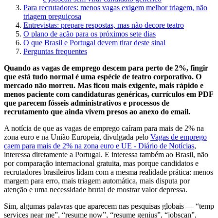
Para recrutadores: menos vagas exigem melhor triagem, não
triagem preguiçosa
Entrevistas: prepare respostas, mas não decore teatro
O plano de ação para os próximos sete dias
O que Brasil e Portugal devem tirar deste sinal
Perguntas frequentes
Quando as vagas de emprego descem para perto de 2%, fingir
que está tudo normal é uma espécie de teatro corporativo. O
mercado não morreu. Mas ficou mais exigente, mais rápido e
menos paciente com candidaturas genéricas, currículos em PDF
que parecem fósseis administrativos e processos de
recrutamento que ainda vivem presos ao anexo do email.
A notícia de que as vagas de emprego caíram para mais de 2% na
zona euro e na União Europeia, divulgada pelo
Vagas de emprego
caem para mais de 2% na zona euro e UE - Diário de Notícias
,
interessa diretamente a Portugal. E interessa também ao Brasil, não
por comparação internacional gratuita, mas porque candidatos e
recrutadores brasileiros lidam com a mesma realidade prática: menos
margem para erro, mais triagem automática, mais disputa por
atenção e uma necessidade brutal de mostrar valor depressa.
Sim, algumas palavras que aparecem nas pesquisas globais — “temp
services near me”, “resume now”, “resume genius”, “jobscan”,