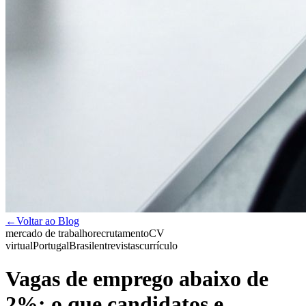
←
Voltar ao Blog
mercado de trabalho
recrutamento
CV
virtual
Portugal
Brasil
entrevistas
currículo
Vagas de emprego abaixo de
2%: o que candidatos e