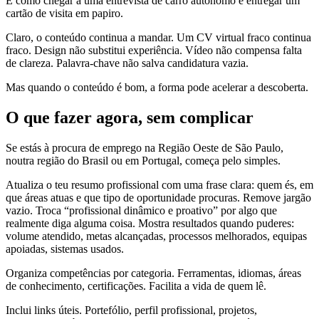
É como chegar a uma entrevista de carro autónomo e entregar um
cartão de visita em papiro.
Claro, o conteúdo continua a mandar. Um CV virtual fraco continua
fraco. Design não substitui experiência. Vídeo não compensa falta
de clareza. Palavra-chave não salva candidatura vazia.
Mas quando o conteúdo é bom, a forma pode acelerar a descoberta.
O que fazer agora, sem complicar
Se estás à procura de emprego na Região Oeste de São Paulo,
noutra região do Brasil ou em Portugal, começa pelo simples.
Atualiza o teu resumo profissional com uma frase clara: quem és, em
que áreas atuas e que tipo de oportunidade procuras. Remove jargão
vazio. Troca “profissional dinâmico e proativo” por algo que
realmente diga alguma coisa. Mostra resultados quando puderes:
volume atendido, metas alcançadas, processos melhorados, equipas
apoiadas, sistemas usados.
Organiza competências por categoria. Ferramentas, idiomas, áreas
de conhecimento, certificações. Facilita a vida de quem lê.
Inclui links úteis. Portefólio, perfil profissional, projetos,