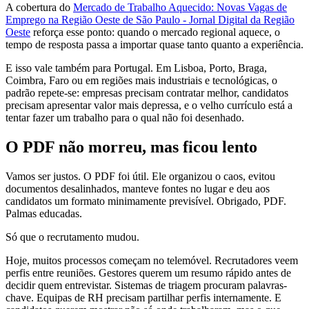
A cobertura do
Mercado de Trabalho Aquecido: Novas Vagas de
Emprego na Região Oeste de São Paulo - Jornal Digital da Região
Oeste
reforça esse ponto: quando o mercado regional aquece, o
tempo de resposta passa a importar quase tanto quanto a experiência.
E isso vale também para Portugal. Em Lisboa, Porto, Braga,
Coimbra, Faro ou em regiões mais industriais e tecnológicas, o
padrão repete-se: empresas precisam contratar melhor, candidatos
precisam apresentar valor mais depressa, e o velho currículo está a
tentar fazer um trabalho para o qual não foi desenhado.
O PDF não morreu, mas ficou lento
Vamos ser justos. O PDF foi útil. Ele organizou o caos, evitou
documentos desalinhados, manteve fontes no lugar e deu aos
candidatos um formato minimamente previsível. Obrigado, PDF.
Palmas educadas.
Só que o recrutamento mudou.
Hoje, muitos processos começam no telemóvel. Recrutadores veem
perfis entre reuniões. Gestores querem um resumo rápido antes de
decidir quem entrevistar. Sistemas de triagem procuram palavras-
chave. Equipas de RH precisam partilhar perfis internamente. E