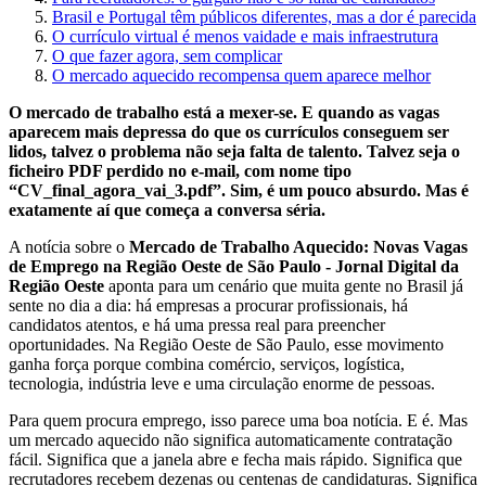
Brasil e Portugal têm públicos diferentes, mas a dor é parecida
O currículo virtual é menos vaidade e mais infraestrutura
O que fazer agora, sem complicar
O mercado aquecido recompensa quem aparece melhor
O mercado de trabalho está a mexer-se. E quando as vagas
aparecem mais depressa do que os currículos conseguem ser
lidos, talvez o problema não seja falta de talento. Talvez seja o
ficheiro PDF perdido no e-mail, com nome tipo
“CV_final_agora_vai_3.pdf”. Sim, é um pouco absurdo. Mas é
exatamente aí que começa a conversa séria.
A notícia sobre o
Mercado de Trabalho Aquecido: Novas Vagas
de Emprego na Região Oeste de São Paulo - Jornal Digital da
Região Oeste
aponta para um cenário que muita gente no Brasil já
sente no dia a dia: há empresas a procurar profissionais, há
candidatos atentos, e há uma pressa real para preencher
oportunidades. Na Região Oeste de São Paulo, esse movimento
ganha força porque combina comércio, serviços, logística,
tecnologia, indústria leve e uma circulação enorme de pessoas.
Para quem procura emprego, isso parece uma boa notícia. E é. Mas
um mercado aquecido não significa automaticamente contratação
fácil. Significa que a janela abre e fecha mais rápido. Significa que
recrutadores recebem dezenas ou centenas de candidaturas. Significa