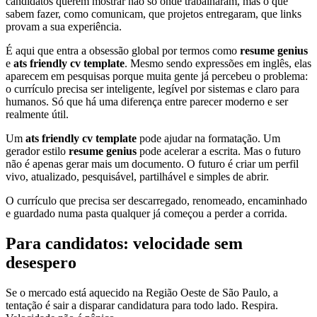
candidatos querem mostrar não só onde trabalharam, mas o que
sabem fazer, como comunicam, que projetos entregaram, que links
provam a sua experiência.
É aqui que entra a obsessão global por termos como
resume genius
e
ats friendly cv template
. Mesmo sendo expressões em inglês, elas
aparecem em pesquisas porque muita gente já percebeu o problema:
o currículo precisa ser inteligente, legível por sistemas e claro para
humanos. Só que há uma diferença entre parecer moderno e ser
realmente útil.
Um
ats friendly cv template
pode ajudar na formatação. Um
gerador estilo
resume genius
pode acelerar a escrita. Mas o futuro
não é apenas gerar mais um documento. O futuro é criar um perfil
vivo, atualizado, pesquisável, partilhável e simples de abrir.
O currículo que precisa ser descarregado, renomeado, encaminhado
e guardado numa pasta qualquer já começou a perder a corrida.
Para candidatos: velocidade sem
desespero
Se o mercado está aquecido na Região Oeste de São Paulo, a
tentação é sair a disparar candidatura para todo lado. Respira.