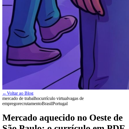
←
Voltar ao Blog
mercado de trabalho
currículo virtual
vagas de
emprego
recrutamento
Brasil
Portugal
Mercado aquecido no Oeste de
São Paulo: o currículo em PDF