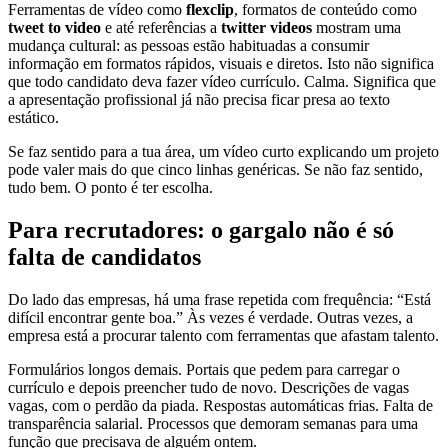
Ferramentas de vídeo como
flexclip
, formatos de conteúdo como
tweet to video
e até referências a
twitter videos
mostram uma
mudança cultural: as pessoas estão habituadas a consumir
informação em formatos rápidos, visuais e diretos. Isto não significa
que todo candidato deva fazer vídeo currículo. Calma. Significa que
a apresentação profissional já não precisa ficar presa ao texto
estático.
Se faz sentido para a tua área, um vídeo curto explicando um projeto
pode valer mais do que cinco linhas genéricas. Se não faz sentido,
tudo bem. O ponto é ter escolha.
Para recrutadores: o gargalo não é só
falta de candidatos
Do lado das empresas, há uma frase repetida com frequência: “Está
difícil encontrar gente boa.” Às vezes é verdade. Outras vezes, a
empresa está a procurar talento com ferramentas que afastam talento.
Formulários longos demais. Portais que pedem para carregar o
currículo e depois preencher tudo de novo. Descrições de vagas
vagas, com o perdão da piada. Respostas automáticas frias. Falta de
transparência salarial. Processos que demoram semanas para uma
função que precisava de alguém ontem.