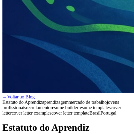
←
Voltar ao Blog
Estatuto do Aprendiz
aprendizagem
mercado de trabalho
jovens
profissionais
recrutamento
resume builder
resume templates
cover
letter
cover letter examples
cover letter template
Brasil
Portugal
Estatuto do Aprendiz