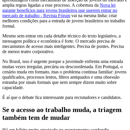
amplia regras ligadas a esse processo. A cobertura da
Nova lei
garante benefícios para jovens brasileiros que querem entrar no
mercado de trabalho - Revista Fórum
vai na mesma linha: criar
melhores condições para a entrada de jovens brasileiros no trabalho
formal.
Mesmo sem entrar em cada detalhe técnico do texto legislativo, a
mensagem política e económica é forte. O mercado precisa de
mecanismos de acesso mais inteligentes. Precisa de pontes. Precisa
de menos teatro corporativo.
No Brasil, isso é urgente porque a juventude enfrenta uma entrada
muitas vezes irregular, precária ou descoordenada. Em Portugal, o
cenário muda em formato, mas o problema continua familiar: jovens
qualificados, processos lentos, filtros antiquados e uma obsessão
estranha por sinais formais que nem sempre dizem muito sobre
capacidade.
É aí que o debate fica interessante para recrutadores e candidatos.
Se o acesso ao trabalho muda, a triagem
também tem de mudar
Há um hábito muito enraizado no recrutamento: confundir