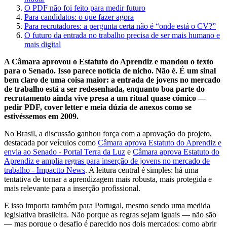
O PDF não foi feito para medir futuro
Para candidatos: o que fazer agora
Para recrutadores: a pergunta certa não é “onde está o CV?”
O futuro da entrada no trabalho precisa de ser mais humano e
mais digital
A Câmara aprovou o Estatuto do Aprendiz e mandou o texto
para o Senado. Isso parece notícia de nicho. Não é. É um sinal
bem claro de uma coisa maior: a entrada de jovens no mercado
de trabalho está a ser redesenhada, enquanto boa parte do
recrutamento ainda vive presa a um ritual quase cómico —
pedir PDF, cover letter e meia dúzia de anexos como se
estivéssemos em 2009.
No Brasil, a discussão ganhou força com a aprovação do projeto,
destacada por veículos como
Câmara aprova Estatuto do Aprendiz e
envia ao Senado - Portal Terra da Luz
e
Câmara aprova Estatuto do
Aprendiz e amplia regras para inserção de jovens no mercado de
trabalho - Impactto News
. A leitura central é simples: há uma
tentativa de tornar a aprendizagem mais robusta, mais protegida e
mais relevante para a inserção profissional.
E isso importa também para Portugal, mesmo sendo uma medida
legislativa brasileira. Não porque as regras sejam iguais — não são
— mas porque o desafio é parecido nos dois mercados: como abrir