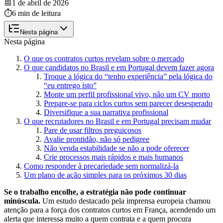
📅
1 de abril de 2026
⏱️
6 min de leitura
Nesta página
Nesta página
O que os contratos curtos revelam sobre o mercado
O que candidatos no Brasil e em Portugal devem fazer agora
Troque a lógica do “tenho experiência” pela lógica do
“eu entrego isto”
Monte um perfil profissional vivo, não um CV morto
Prepare-se para ciclos curtos sem parecer desesperado
Diversifique a sua narrativa profissional
O que recrutadores no Brasil e em Portugal precisam mudar
Pare de usar filtros preguiçosos
Avalie prontidão, não só pedigree
Não venda estabilidade se não a pode oferecer
Crie processos mais rápidos e mais humanos
Como responder à precariedade sem normalizá-la
Um plano de ação simples para os próximos 30 dias
Se o trabalho encolhe, a estratégia não pode continuar
minúscula.
Um estudo destacado pela imprensa europeia chamou
atenção para a força dos contratos curtos em França, acendendo um
alerta que interessa muito a quem contrata e a quem procura