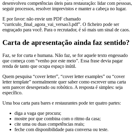
desenvolveu competências úteis para restauração: lidar com pessoas,
seguir processos, resolver imprevistos e manter a cabeça no lugar.
E por favor: não envie um PDF chamado
“curriculo_final_agora_vai_versao3.pdf”. O ficheiro pode ser
engraçado para você. Para o recrutador, é só mais um sinal de caos.
Carta de apresentação ainda faz sentido?
Faz, se for curta e humana. Não faz, se for aquele texto engessado
que começa com “venho por este meio”. Essa frase devia pagar
renda de tanto que ocupa espaço inútil.
Quem pesquisa “cover letter”, “cover letter examples” ou “cover
letter template” normalmente quer saber como escrever uma carta
sem parecer desesperado ou robótico. A resposta é simples: seja
específico.
Uma boa carta para bares e restaurantes pode ter quatro partes:
diga a vaga que procura;
mostre por que combina com o ritmo da casa;
cite uma ou duas competências reais;
feche com disponibilidade para conversa ou teste.