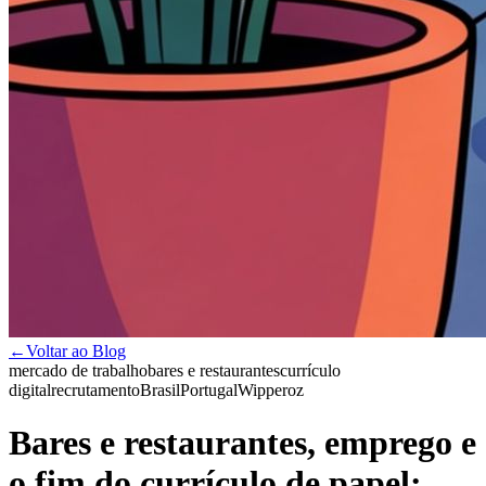
←
Voltar ao Blog
mercado de trabalho
bares e restaurantes
currículo
digital
recrutamento
Brasil
Portugal
Wipperoz
Bares e restaurantes, emprego e
o fim do currículo de papel: