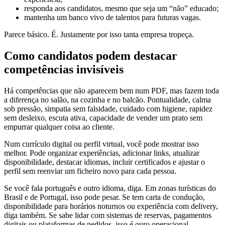
responda aos candidatos, mesmo que seja um “não” educado;
mantenha um banco vivo de talentos para futuras vagas.
Parece básico. É. Justamente por isso tanta empresa tropeça.
Como candidatos podem destacar
competências invisíveis
Há competências que não aparecem bem num PDF, mas fazem toda
a diferença no salão, na cozinha e no balcão. Pontualidade, calma
sob pressão, simpatia sem falsidade, cuidado com higiene, rapidez
sem desleixo, escuta ativa, capacidade de vender um prato sem
empurrar qualquer coisa ao cliente.
Num currículo digital ou perfil virtual, você pode mostrar isso
melhor. Pode organizar experiências, adicionar links, atualizar
disponibilidade, destacar idiomas, incluir certificados e ajustar o
perfil sem reenviar um ficheiro novo para cada pessoa.
Se você fala português e outro idioma, diga. Em zonas turísticas do
Brasil e de Portugal, isso pode pesar. Se tem carta de condução,
disponibilidade para horários noturnos ou experiência com delivery,
diga também. Se sabe lidar com sistemas de reservas, pagamentos
digitais ou plataformas de pedidos, isso é ouro operacional.