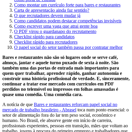
Como montar um currículo forte para bares e restaurantes
Carta de apresentação ainda faz sentido?
O que recrutadores devem mudar já
Como candidatos podem destacar competências invisíveis
Como escrever uma vaga que atrai gente boa
O PDF virou o guardanapo do recrutamento
Checklist rápido para candidatos
Checklist rápido para recrutadores
O papel social do setor também passa por contratar melhor
Bares e restaurantes não são só lugares onde se serve café,
almoço, jantar e aquele turno puxado de sexta à noite. São
também uma das portas de entrada mais importantes para
quem quer trabalhar, aprender rápido, ganhar autonomia e
construir uma história profissional de verdade. E, sinceramente,
continuar a tratar esse mercado com currículos em PDF
perdidos no telemóvel ou impressos em folhas amassadas é
quase uma comédia. Uma comédia cara.
A notícia de que
Bares e restaurantes reforçam papel social no
mercado de trabalho brasileiro - Abrasel
toca num ponto essencial: o
setor de alimentação fora do lar tem peso social, económico e
humano. No Brasil, ele absorve gente em início de carreira,
profissionais experientes, pessoas em transição, mães que voltam ao
trabalho, jovens à procura do primeiro emprego e trabalhadores que