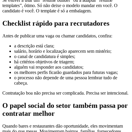
Se estiver a usar um “resume builder” ou a adaptar “resume
templates”, ótimo. Só não deixe o modelo mandar em você. O
candidato é você. O template é só a embalagem.
Checklist rápido para recrutadores
Antes de publicar uma vaga ou chamar candidatos, confira:
a descrição está clara;
salário, horário e localização aparecem sem mistério;
o canal de candidatura é simples;
há critérios objetivos de triagem;
alguém vai responder aos candidatos;
os melhores perfis ficarão guardados para futuras vagas;
o processo não depende de uma pessoa lembrar tudo de
cabeça.
Contratação boa não precisa ser complicada. Precisa ser intencional.
O papel social do setor também passa por
contratar melhor
Quando bares e restaurantes dão oportunidade, eles movimentam
mais do que mesas. Movimentam bairros, famílias, fornecedores,