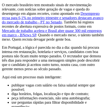
O mercado brasileiro tem mostrado sinais de movimentação
relevante, com notícias sobre geração de vagas e queda do
desemprego em alguns recortes, como apontado em
Desemprego
recua para 6,1% no primeiro trimestre e senadores destacam avanço
do mercado de trabalho - PT no Senado
. Também há registos
recentes de abertura expressiva de postos formais, como em
Mercado de trabalho acelera e Brasil abre quase 300 mil empregos
em março - BNews SP
. Quando o mercado mexe, o talento também
mexe. Quem recruta devagar perde gente boa.
Em Portugal, a lógica é parecida no dia a dia: quando há procura
intensa em restauração, hotelaria e serviços, candidatos com boa
postura não ficam muito tempo parados. O recrutador que demora
três dias para responder a uma mensagem simples pode descobrir
que o candidato já aceitou outro turno, noutra casa, com outro
gerente menos preso ao século passado.
Aqui está um processo mais inteligente:
publique vagas com salário ou faixa salarial sempre que
possível;
diga horários, folgas, localização e tipo de contrato;
peça informações essenciais, não uma autobiografia;
use perguntas rápidas para filtrar disponibilidade e
experiência;