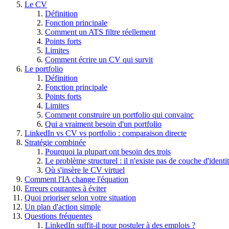
Le CV
Définition
Fonction principale
Comment un ATS filtre réellement
Points forts
Limites
Comment écrire un CV qui survit
Le portfolio
Définition
Fonction principale
Points forts
Limites
Comment construire un portfolio qui convainc
Qui a vraiment besoin d'un portfolio
LinkedIn vs CV vs portfolio : comparaison directe
Stratégie combinée
Pourquoi la plupart ont besoin des trois
Le problème structurel : il n'existe pas de couche d'identit
Où s'insère le CV virtuel
Comment l'IA change l'équation
Erreurs courantes à éviter
Quoi prioriser selon votre situation
Un plan d'action simple
Questions fréquentes
LinkedIn suffit-il pour postuler à des emplois ?