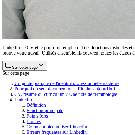
LinkedIn, le CV et le portfolio remplissent des fonctions distinctes et 
prouve votre travail. Utilisés ensemble, ils couvrent toutes les étapes 
Sur cette page
Sur cette page
Un guide pratique de l'identité professionnelle moderne
Pourquoi un seul document ne suffit plus aujourd'hui
CV, resume ou curriculum ? Une note de terminologie
LinkedIn
Définition
Fonction principale
Points forts
Limites
Comment bien utiliser LinkedIn
Erreurs fréquentes sur LinkedIn