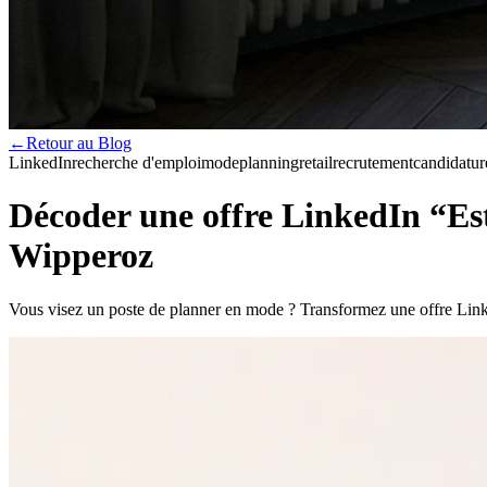
←
Retour au Blog
LinkedIn
recherche d'emploi
mode
planning
retail
recrutement
candidatur
Décoder une offre LinkedIn “Es
Wipperoz
Vous visez un poste de planner en mode ? Transformez une offre Linke