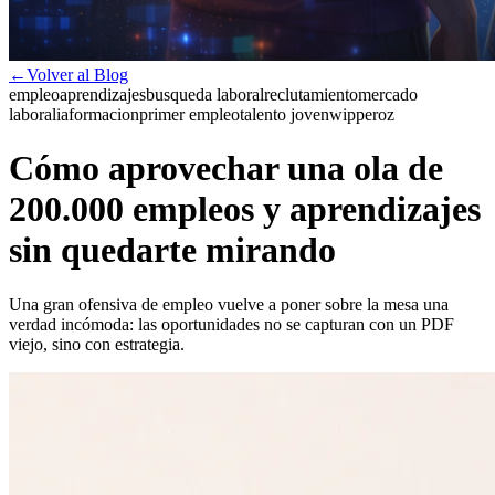
←
Volver al Blog
empleo
aprendizajes
busqueda laboral
reclutamiento
mercado
laboral
ia
formacion
primer empleo
talento joven
wipperoz
Cómo aprovechar una ola de
200.000 empleos y aprendizajes
sin quedarte mirando
Una gran ofensiva de empleo vuelve a poner sobre la mesa una
verdad incómoda: las oportunidades no se capturan con un PDF
viejo, sino con estrategia.